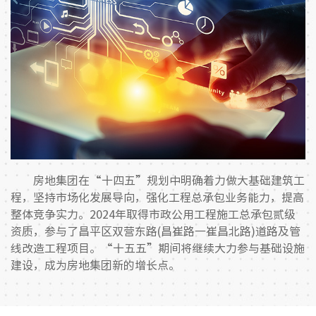
基础设
设计咨
材料集
智慧大
党建工
纪检监
群团工
房地集团在“十四五”规划中明确着力做大基础建筑工
程，坚持市场化发展导向，强化工程总承包业务能力，提高
整体竞争实力。2024年取得市政公用工程施工总承包贰级
资质，参与了昌平区双营东路(昌崔路一崔昌北路)道路及管
文化理
线改造工程项目。“十五五”期间将继续大力参与基础设施
文化业
建设，成为房地集团新的增长点。
品牌理