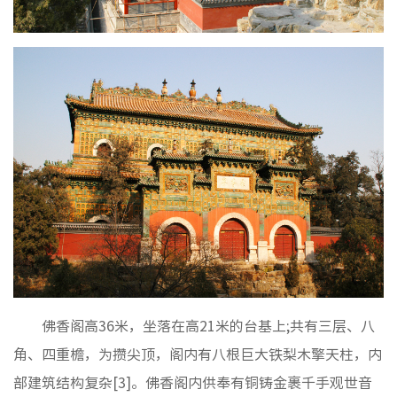
房地要
基层动
招聘信
佛香阁高36米，坐落在高21米的台基上;共有三层、八
角、四重檐，为攒尖顶，阁内有八根巨大铁梨木擎天柱，内
部建筑结构复杂[3]。佛香阁内供奉有铜铸金裹千手观世音