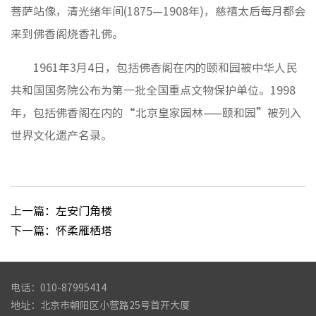
菩萨站像，清光绪年间(1875—1908年)，慈禧太后每月都会
来到佛香阁烧香礼佛。
1961年3月4日，包括佛香阁在内的颐和园被中华人民
共和国国务院公布为第一批全国重点文物保护单位。1998
年，包括佛香阁在内的“北京皇家园林——颐和园”被列入
世界文化遗产名录。
上一篇：左安门角楼
下一篇：怀柔雁栖塔
电话：010-87995414
地址：北京市朝阳区小营路25号首开大厦