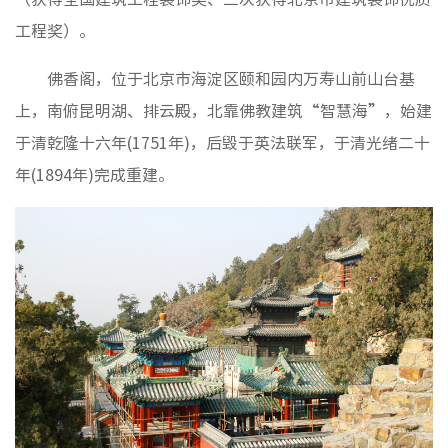
基础设
工程奖）。
设计咨
材料集
佛香阁，位于北京市海淀区颐和园内万寿山前山台基
智慧大
上，南俯昆明湖、排云殿，北靠佛教建筑“智慧海”，始建
于清乾隆十六年(1751年)，后毁于英法联军，于清光绪二十
年(1894年)完成重建。
党建工
纪检监
群团工
文化理
文化业
品牌理