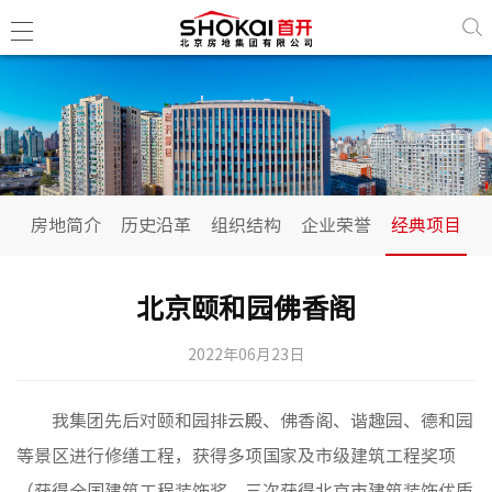
房地简
历史沿
房地简介
历史沿革
组织结构
企业荣誉
经典项目
组织结
企业荣
北京颐和园佛香阁
经典项
2022年06月23日
政治工
我集团先后对颐和园排云殿、佛香阁、谐趣园、德和园
民生工
等景区进行修缮工程，获得多项国家及市级建筑工程奖项
古建工
（获得全国建筑工程装饰奖、三次获得北京市建筑装饰优质