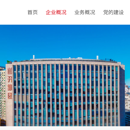
首页
企业概况
业务概况
党的建设
房地简介
政治工程
党建工作
历史沿革
民生工程
纪检监察
组织结构
古建工程
群团工作
企业荣誉
基础设施建设工程
经典项目
设计咨询
材料集采平台
智慧大厦及光伏应用