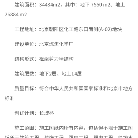
基础设
建筑面积：34434m2，其中：地下 7550 m2、地上
设计咨
26884 m2
材料集
工程地址：北京朝阳区化工路东口南侧(A-02)地块
智慧大
建设单位：北京炼焦化学厂
结构形式：框架剪力墙结构
党建工
纪检监
建筑层数：地下2层、地上14层
群团工
质量目标：符合中华人民共和国国家标准和北京市地方
标准
文化理
创优计划：长城杯
文化业
品牌理
施工范围：施工图纸内所有内容，包括但不限于施工图
纸所示建筑工程、装饰工程、强电工程、弱电工程、给排水