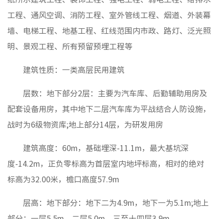
工程、通风空调、消防工程、室外管线工程、烟道、外装幕
房地要
墙、电梯工程、地基工程、红线范围内市政、路灯、泛光照
基层动
明、景观工程、所有预留预埋工程等
建筑性质：一类高层民用建筑
招聘信
层数：地下部分2层：主要为汽车库、后勤辅助用房及
配套设备用房，其中地下二层汽车库为平战结合人防设施，
战时为6级物资库;地上部分14层，为研发用房
建筑高度：60m，基础埋深-11.1m，最大基坑深
度-14.2m，正负零标高为首层室内地坪标高，相对的绝对
标高为32.00米，檐口高度57.9m
层高：地下部分：地下二为4.9m，地下一为5.1m;地上
部分：一层5.5m，二层5.0m，三至十四层3.9m