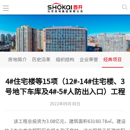
房地简
历史沿
房地简介
历史沿革
组织结构
企业荣誉
经典项目
组织结
企业荣
4#住宅楼等15项（12#-14#住宅楼、3
经典项
号地下车库及4#-5#人防出入口）工程
2022年09月30日
政治工
民生工
该工程总投资为3.08亿元，建筑面积63160.78㎡。建设
古建工