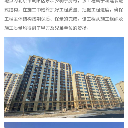
地点为北京市朝阳区东坝乡驹子房村，该工程属于新建装配
基础设
式结构，在施工中始终抓好工程质量、把握工程进度，确保
设计咨
工程主体结构按期保质、保量的完成。该工程从施工组织及
材料集
施工质量均得到了甲方及兄弟单位的赞扬。
智慧大
党建工
纪检监
群团工
文化理
文化业
品牌理